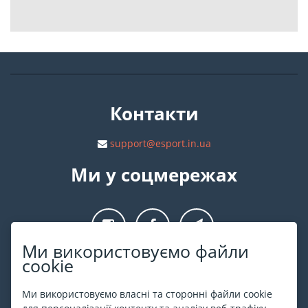
Контакти
support@esport.in.ua
Ми у соцмережах
Ми використовуємо файли
cookie
Про ESPORT
.in.ua
Ми використовуємо власні та сторонні файли cookie
На ESPORT.in.ua представлена афіша Києва та інших міст