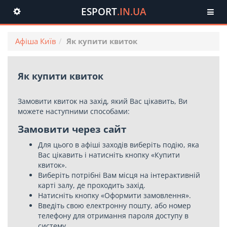
ESPORT
.IN.UA
Toggle
navigation
Афіша Київ
Як купити квиток
Як купити квиток
Замовити квиток на захід, який Вас цікавить, Ви
можете наступними способами:
Замовити через сайт
Для цього в афіші заходів виберіть подію, яка
Вас цікавить і натисніть кнопку «Купити
квиток».
Виберіть потрібні Вам місця на інтерактивній
карті залу, де проходить захід.
Натисніть кнопку «Оформити замовлення».
Введіть свою електронну пошту, або номер
телефону для отримання пароля доступу в
систему.