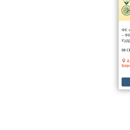
ФК 
– Ф
Куд
08 С
А
Бер