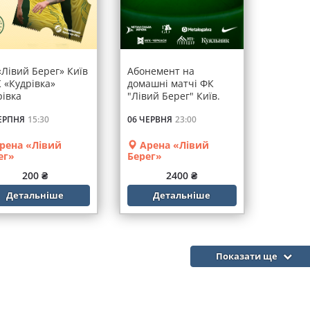
«Лівий Берег» Київ
Абонемент на
К «Кудрівка»
домашні матчі ФК
рівка
"Лівий Берег" Київ.
Сезон 2026/27
ЕРПНЯ
15:30
06 ЧЕРВНЯ
23:00
рена «Лівий
Арена «Лівий
ег»
Берег»
200 ₴
2400 ₴
Детальніше
Детальніше
Показати ще