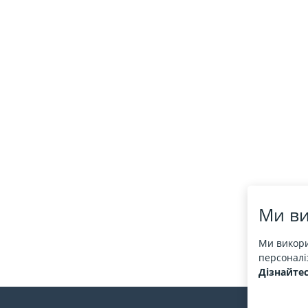
Ми ви
Ми викори
персоналіз
Дізнайтес