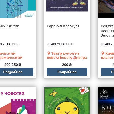
сик-Телесик
Каракулі Каракуля
Воядже
нескінч
Земля 
ВГУСТА
11:00
08 АВГУСТА
11:00
08 АВГУ
иевский
Театр кукол на
Киев
демический
левом берегу Днепра
плане
тр кукол
200-250 ₴
200 ₴
Подробнее
Подробнее
П