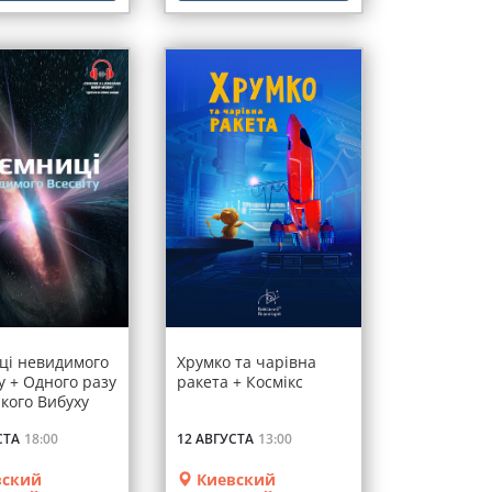
ці невидимого
Хрумко та чарівна
у + Одного разу
ракета + Космікс
кого Вибуху
СТА
18:00
12 АВГУСТА
13:00
ский
Киевский