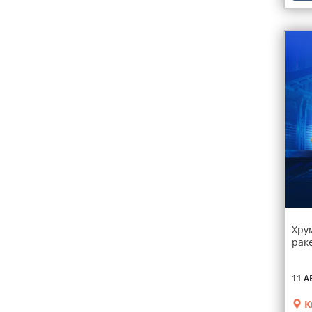
Хру
раке
11 А
К