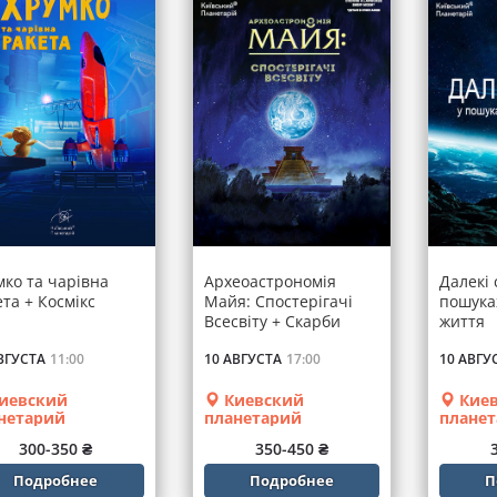
мко та чарівна
Археоастрономія
Далекі 
та + Космікс
Майя: Спостерігачі
пошука
Всесвіту + Скарби
життя
Всесвіту
ВГУСТА
11:00
10 АВГУСТА
17:00
10 АВГУ
иевский
Киевский
Киев
нетарий
планетарий
плане
300-350 ₴
350-450 ₴
Подробнее
Подробнее
П