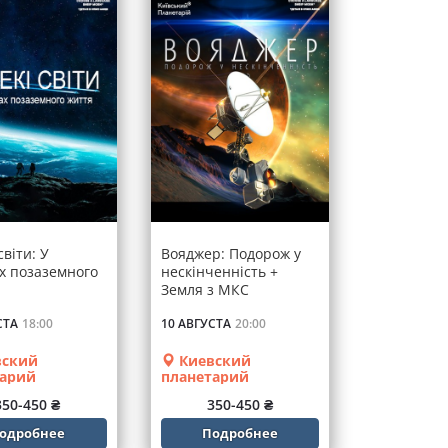
світи: У
Вояджер: Подорож у
х позаземного
нескінченність +
Земля з МКС
СТА
18:00
10 АВГУСТА
20:00
ский
Киевский
тарий
планетарий
350-450 ₴
350-450 ₴
одробнее
Подробнее