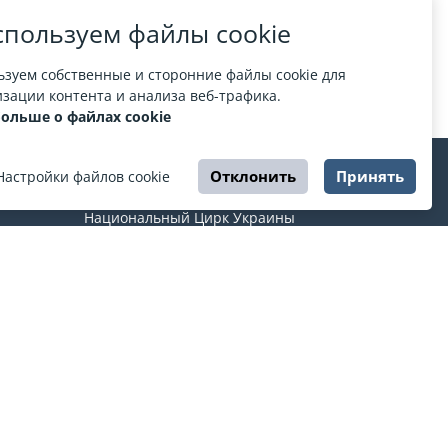
пользуем файлы cookie
зуем собственные и сторонние файлы cookie для
зации контента и анализа веб-трафика.
больше о файлах cookie
Отклонить
Принять
Настройки файлов cookie
ЦИРК
Национальный Цирк Украины
ты
Харьковский государственный цирк
Одесский государственный цирк
Днепровский государственный цирк
Львовский государственный цирк
країнки
О ESPORT
.in.ua