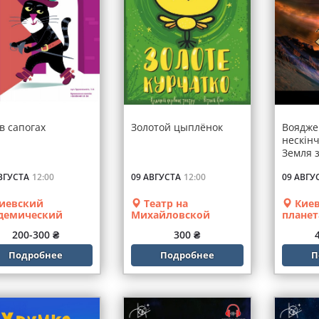
в сапогах
Золотой цыплёнок
Воядже
нескінч
Земля 
ВГУСТА
12:00
09 АВГУСТА
12:00
09 АВГУ
иевский
Театр на
Киев
демический
Михайловской
плане
тр кукол
200-300 ₴
300 ₴
Подробнее
Подробнее
П