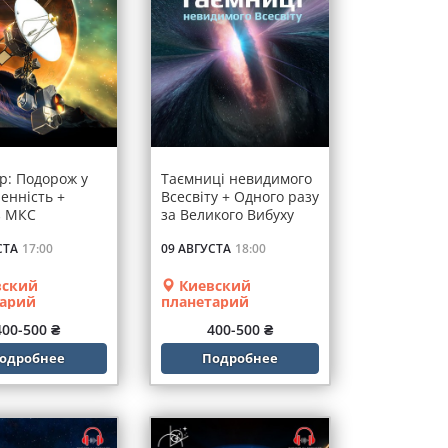
р: Подорож у
Таємниці невидимого
енність +
Всесвіту + Одного разу
з МКС
за Великого Вибуху
СТА
17:00
09 АВГУСТА
18:00
ский
Киевский
тарий
планетарий
400-500 ₴
400-500 ₴
одробнее
Подробнее