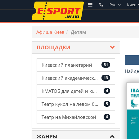
Рус
Киев
Афиша Киев
Детям
ПЛОЩАДКИ
Киевский планетарий
51
Найд
Киевский академический театр кукол
13
КМАТОБ для детей и юношества
4
Театр кукол на левом берегу Днепра
5
Театр на Михайловской
6
ЖАНРЫ