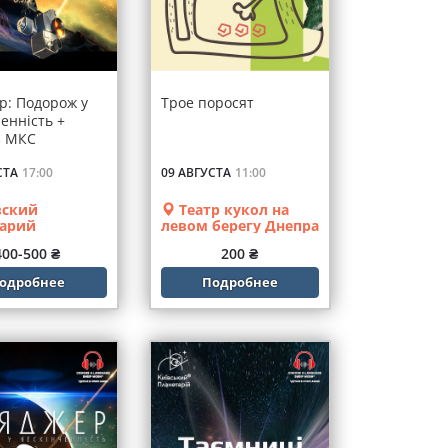
р: Подорож у
Трое поросят
енність +
з МКС
СТА
17:00
09 АВГУСТА
11:00
ский
Театр кукол на
тарий
левом берегу Днепра
400-500 ₴
200 ₴
одробнее
Подробнее