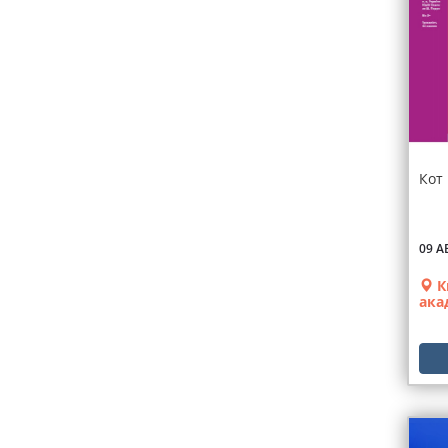
Кот 
09 А
К
ака
теа