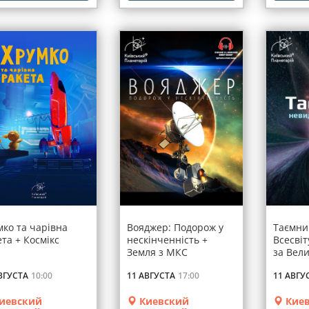
мко та чарівна
Вояджер: Подорож у
Таємни
та + Космікс
нескінченність +
Всесвіт
Земля з МКС
за Вели
ВГУСТА
10:00
11 АВГУСТА
17:00
11 АВГУ
иевский
Киевский
Киев