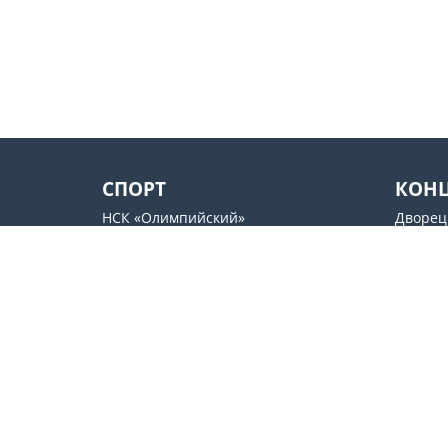
СПОРТ
КОН
НСК «Олимпийский»
Дворец
Дворец Спорта
«Октяб
Арена Львов
SENTR
Стадион имени Валерия
Docker`
Лобановского
Культу
ОСК «Металлист»
Контакты