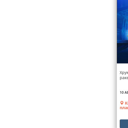
Хру
раке
10 А
К
пла