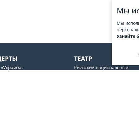
Мы ис
Мы исполь
персонали
Узнайте 
ЦЕРТЫ
ТЕАТР
 «Украина»
Киевский национальный
академический театр оперет
рьский» дворец
Театр драмы и комедии
UM
Молодой театр
s ABC
Національний академічний
рный центр Freedom Hall
драматичний театр ім.Лесі У
Театр на Подоле
Мы в соцсетях