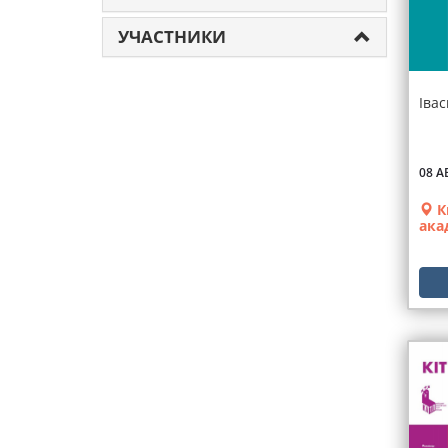
УЧАСТНИКИ
Іва
08 А
К
ака
теа