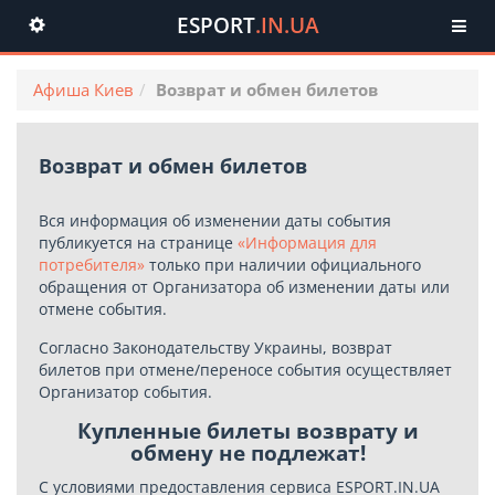
ESPORT
.IN.UA
Toggle
navigation
Афиша Киев
Возврат и обмен билетов
Возврат и обмен билетов
Вся информация об изменении даты события
публикуется на странице
«Информация для
потребителя»
только при наличии официального
обращения от Организатора об изменении даты или
отмене события.
Согласно Законодательству Украины, возврат
билетов при отмене/переносе события осуществляет
Организатор события.
Купленные билеты возврату и
обмену не подлежат!
С условиями предоставления сервиса ESPORT.IN.UA