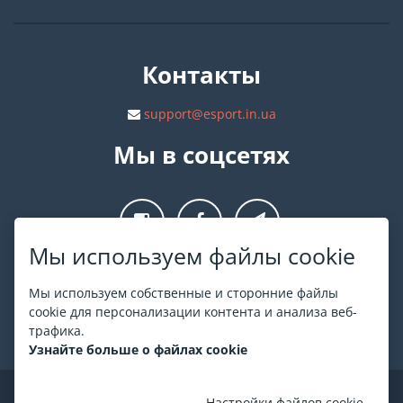
Контакты
support@esport.in.ua
Мы в соцсетях
Мы используем файлы cookie
О ESPORT
.in.ua
Мы используем собственные и сторонние файлы
cookie для персонализации контента и анализа веб-
На ESPORT.in.ua представлена афиша Киева и других
трафика.
городов Украины. Все билеты продаются официально. Мы
Узнайте больше о файлах cookie
работаем непосредственно с кассами.
©
ESPORT
.in.ua
2026
Настройки файлов cookie