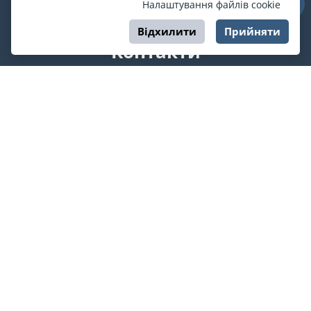
Налаштування файлів cookie
Відхилити
Прийняти
Контакти
support@esport.in.ua
Ми у соцмережах
Про ESPORT
.in.ua
На ESPORT.in.ua представлена афіша Києва та інших міст
України. Всі квитки продаються офіційно. Ми працюємо
безпосередньо з касами.
©
ESPORT
.in.ua
2026