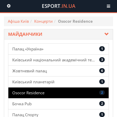
ESPORT
.IN.UA
Toggle
navigation
Афіша Київ
Концерти
Osocor Residence
МАЙДАНЧИКИ
Палац «Україна»
1
Київський національний академічний театр оперети
3
Жовтневий палац
6
Київський планетарій
1
Osocor Residence
2
Бочка Pub
2
Палац Спорту
1